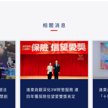
相關消息
銀法
遠東商銀深化3W財管服務 連
遠東
智慧創
四年獲保險信望愛雙獎肯定
「十