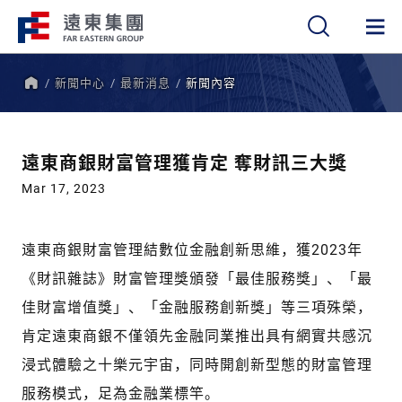
新聞中心
最新消息
新聞內容
繁
簡
EN
首
頁
遠東商銀財富管理獲肯定 奪財訊三大獎
Mar 17, 2023
遠東商銀財富管理結數位金融創新思維，獲2023年
《財訊雜誌》財富管理獎頒發「最佳服務獎」、「最
佳財富增值獎」、「金融服務創新獎」等三項殊榮，
肯定遠東商銀不僅領先金融同業推出具有網實共感沉
浸式體驗之十樂元宇宙，同時開創新型態的財富管理
服務模式，足為金融業標竿。