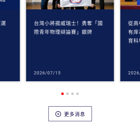
徵選
台灣小將揚威瑞士！勇奪「國
從高
際青年物理辯論賽」銀牌
有庠
育科
2026/07/15
2026
更多消息