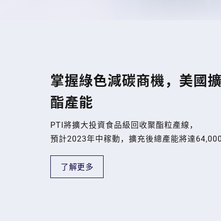
掌握綠色減碳商機，美國
酯產能
PTI將擴大投資食品級回收聚酯粒產線，
預計2023年中稼動，擴充後總產能將達64,000
了解更多