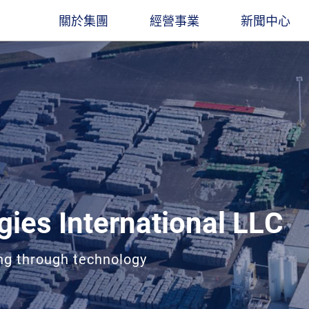
關於集團
經營事業
新聞中心
圖
遠東人月刊
遠東ESG
集團創辦人
石化能源
企業總覽​
觀光旅館
最新消息
董事長
聚酯材料
立業精神
交通運輸
出版品
業社
餘家關係企業，經營領
凝聚遠東人，傳承遠東心
長期扮演企業公民角色，讓遠東創造更多
穩腳
產服務基地涵蓋亞
價值與創新能力
經營團隊
電信科技
大事紀要
水泥建材
線上刊物
。
金融服務
聯絡我們
營造建築
遠東人月刊
ies International LLC
百貨零售
社會公益
ng through technology