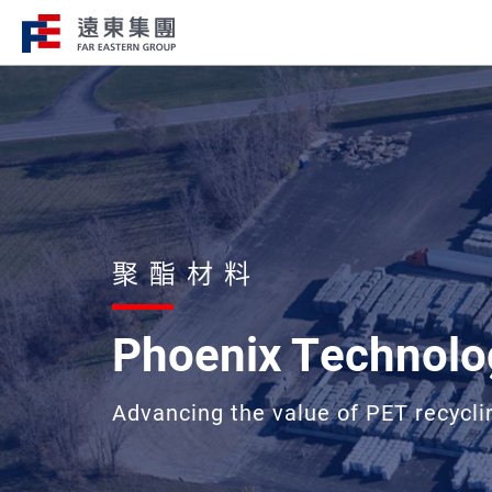
企業總覽​
事業關聯
遠東集團持續走在創新、國際化、企
遠東集團轄下200
會責任的道路上，才能屹立不搖，站
域涵蓋十大產業，生
聚酯材料
跟，大步前行。
洲、美洲、非洲等地
Phoenix Technolog
Advancing the value of PET recycli