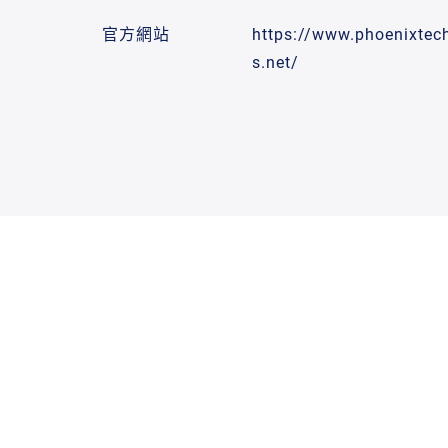
官方網站
https://www.phoenixtec
s.net/