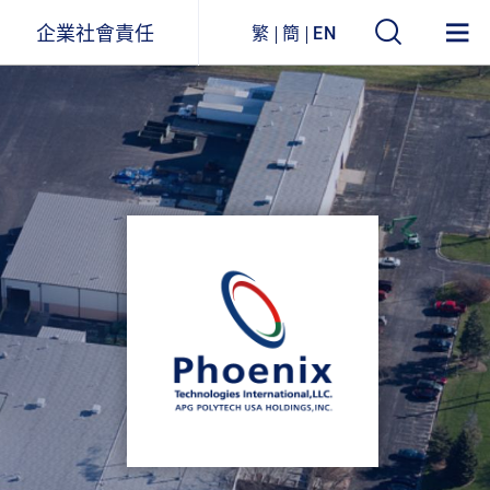
企業社會責任
繁
簡
EN
遠東ESG
事業關聯圖
環境永續
企業列表
社會參與
公司治理
企業永續報告書
獲獎與肯定