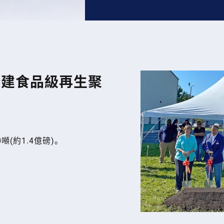
擴建食品級再生聚
噸(約1.4億磅)。