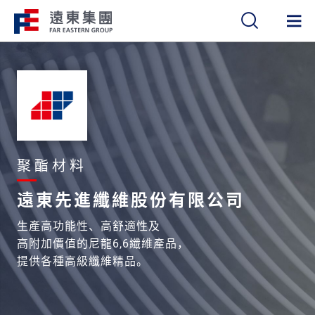
繁
簡
EN
聚酯材料
遠東先進纖維股份有限公司
生產高功能性、高舒適性及
高附加價值的尼龍6,6纖維產品，
提供各種高級纖維精品。