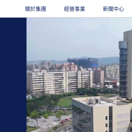
關於集團
經營事業
新聞中心
圖
遠東人月刊
遠東ESG
集團創辦人
石化能源
企業總覽​
觀光旅館
最新消息
董事長
聚酯材料
立業精神
交通運輸
出版品
業社
餘家關係企業，經營領
凝聚遠東人，傳承遠東心
長期扮演企業公民角色，讓遠東創造更多
穩腳
產服務基地涵蓋亞
價值與創新能力
經營團隊
電信科技
大事紀要
水泥建材
線上刊物
。
金融服務
聯絡我們
營造建築
遠東人月刊
百貨零售
社會公益