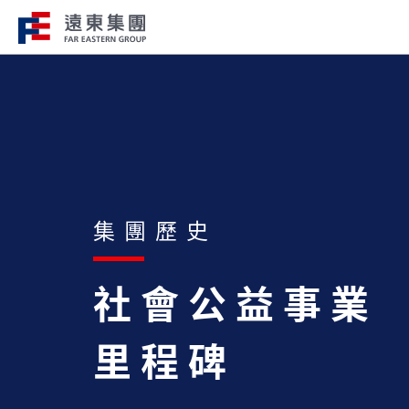
企業總覽​
事業關聯
遠東集團持續走在創新、國際化、企
遠東集團轄下200
會責任的道路上，才能屹立不搖，站
域涵蓋十大產業，生
跟，大步前行。
洲、美洲、非洲等地
集團歷史
社會公益事業
里程碑