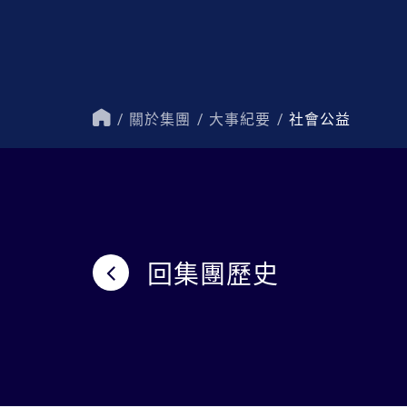
關於集團
大事紀要
社會公益
首
頁
回集團歷史