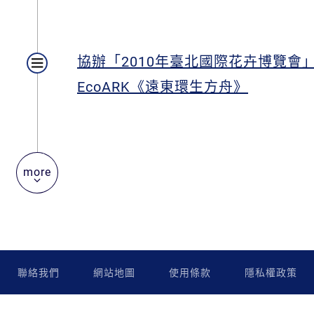
協辦「2010年臺北國際花卉博覽會
EcoARK《遠東環生方舟》
more
聯絡我們
網站地圖
使用條款
隱私權政策